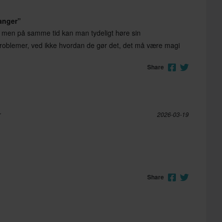
anger”
, men på samme tid kan man tydeligt høre sin
roblemer, ved ikke hvordan de gør det, det må være magi
Share
r
2026-03-19
Share