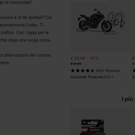
pi di motociclisti!
 volume è di 98 decibel? Ciò
manentemente l'udito. Ti
raffico. Con i tappi per le
cchie dopo una lunga corsa.
ta attenuazione del rumore,
€ 23,99
€
-63%
perto.
€ 64,99
€
9301 Reviews
Cavalletto Proworks 2-in-1
Z
I più