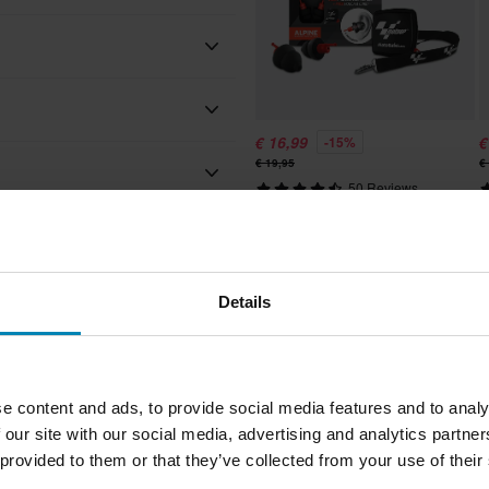
Alpine
€ 16,99
€
-15%
€ 19,95
€
IA-185959
85 x 100 x 20 mm
50 Reviews
e del nostro meglio per
Tappi Orecchie Alpine MotoSafe
T
Race MotoGP Edition Nero-Rosso
M
e!
Details
zo migliore da un concorrente, lo
 valida entro 14 giorni
Recensioni
e content and ads, to provide social media features and to analy
 our site with our social media, advertising and analytics partn
4.7
(108)
lia. *Esclusi prodotti voluminosi.
 provided to them or that they’ve collected from your use of their
(17)