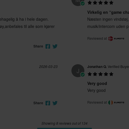
Virkelig en “game ch
agelig å ha i hele dagen.
Næsten ingen vindstøj
,anbefales til alle som kjører
musik/intercom uden p
Reviewed at
Share
2026-03-23
Jonathan Q.
Verified Buye
J
Very good
Very good
Reviewed at
Share
Showing 8 reviews out of 134