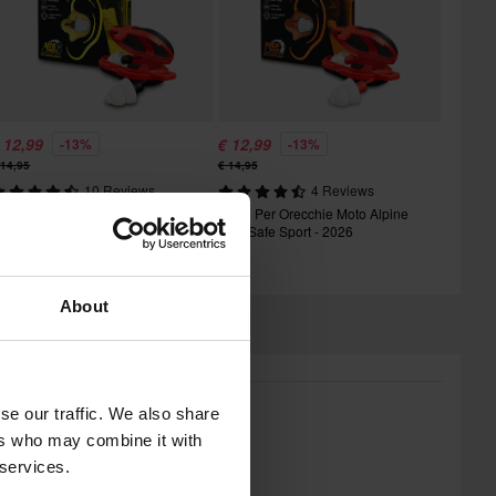
 12,99
€ 12,99
-13%
-13%
 14,95
€ 14,95
10 Reviews
4 Reviews
appi Per Orecchie Moto Alpine
Tappi Per Orecchie Moto Alpine
otoSafe Tour - 2026
MotoSafe Sport - 2026
About
se our traffic. We also share
ers who may combine it with
 services.