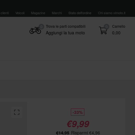
clienti
Veicoli
Magazine
Marchi
Stato dell'ordine
Chi siamo xlmoto.it
Trova le parti compatibili
Carrello
0
0
Aggiungi la tua moto
0,00
-33%
€9,99
€14,95
Risparmi €4,96