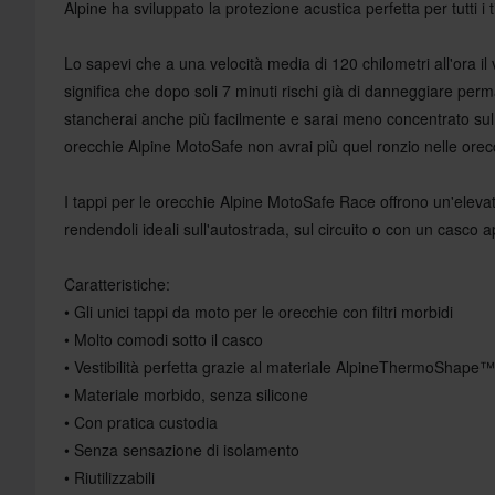
Alpine ha sviluppato la protezione acustica perfetta per tutti i ti
Lo sapevi che a una velocità media di 120 chilometri all'ora il
significa che dopo soli 7 minuti rischi già di danneggiare per
stancherai anche più facilmente e sarai meno concentrato sul t
orecchie Alpine MotoSafe non avrai più quel ronzio nelle ore
I tappi per le orecchie Alpine MotoSafe Race offrono un'eleva
rendendoli ideali sull'autostrada, sul circuito o con un casco a
Caratteristiche:
• Gli unici tappi da moto per le orecchie con filtri morbidi
• Molto comodi sotto il casco
• Vestibilità perfetta grazie al materiale AlpineThermoShape™
• Materiale morbido, senza silicone
• Con pratica custodia
• Senza sensazione di isolamento
• Riutilizzabili