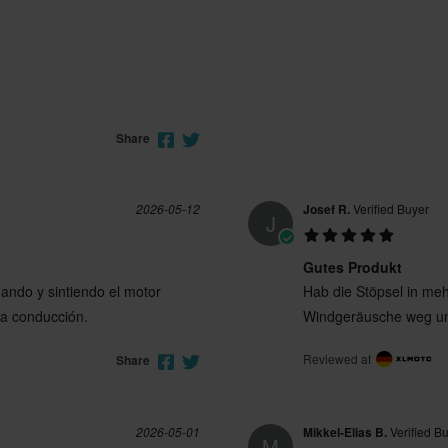
Share
2026-05-12
Josef R.
Verified Buyer
J
Gutes Produkt
hando y sintiendo el motor
Hab die Stöpsel in me
a conducción.
Windgeräusche weg um
Reviewed at
Share
2026-05-01
Mikkel-Elias B.
Verified B
M