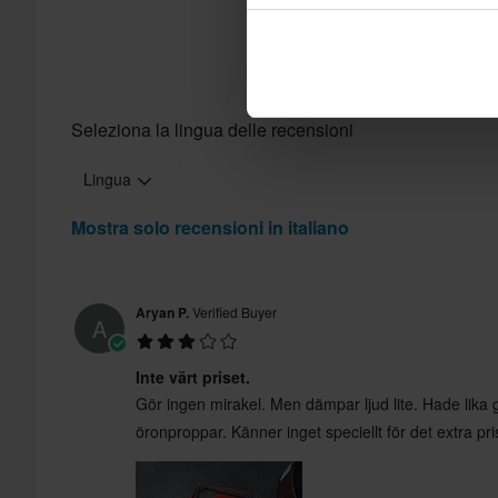
Politica di reso di 60 giorni*
Hai il diritto di restituire il tuo ordine entro 60 giorni. Si applic
Send
diritto di reso non si applica ai prodotti personalizzati o realiz
sezione Servizio Clienti
per ulteriori dettagli e condizioni..
Seleziona la lingua delle recensioni
Lingua
Mostra solo recensioni in italiano
Aryan P.
Verified Buyer
A
Inte värt priset.
Gör ingen mirakel. Men dämpar ljud lite. Hade lika
öronproppar. Känner inget speciellt för det extra pr