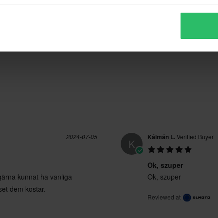
(7)
(2)
134 Reviews
(0)
ano delle spese per il reso. *Il
zati su ordinazione. Consulta la
2024-07-05
Kálmán L.
Verified Buyer
K
Ok, szuper
 gärna kunnat ha vanliga
Ok, szuper
iset dem kostar.
Reviewed at