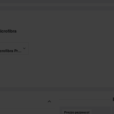
icrofibra
Panno Pulizia Visiera in Microfibra Proworks
Prezzo pazzesco!