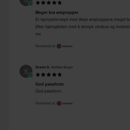
Meget bra ørepropper
Er kjempefornøyd med disse øreproppene,meget beh
Øker kjøregleden med å dempe vindsus og motorstøy
mc
Reviewed at
Svenn S.
Verified Buyer
S
God passform
God passform
Reviewed at