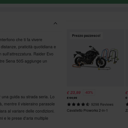
Prezzo pazzesco!
terfono che ti fa vivere
distanze, praticità quotidiana e
on sull'attrezzatura. Raider Evo
 mentre Sena 50S aggiunge un
€ 23,99
€
-63%
r una guida su strada seria. Lo
€ 64,99
€
tà, mentre il visieraino parasole
9298 Reviews
Cavalletto Proworks 2-in-1
Z
ra al variare delle condizioni.
oni e le prese d'aria multiple