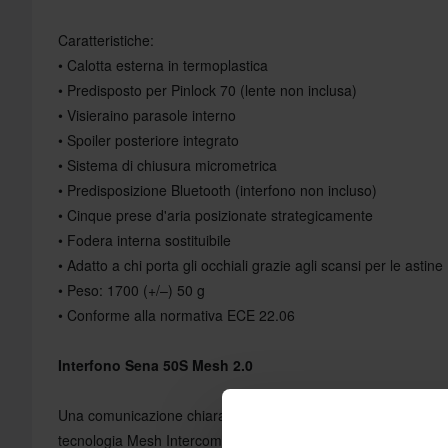
Caratteristiche:
• Calotta esterna in termoplastica
• Predisposto per Pinlock 70 (lente non inclusa)
• Visieraino parasole interno
• Spoiler posteriore integrato
• Sistema di chiusura micrometrica
• Predisposizione Bluetooth (interfono non incluso)
• Cinque prese d'aria posizionate strategicamente
• Fodera interna sostituibile
• Adatto a chi porta gli occhiali grazie agli scansi per le astine
• Peso: 1700 (+/–) 50 g
• Conforme alla normativa ECE 22.06
Interfono Sena 50S Mesh 2.0
Una comunicazione chiara cambia l'intera esperienza di andar
tecnologia Mesh Intercom™ per mantenere connessioni solid