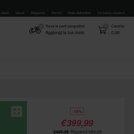
clienti
Veicoli
Magazine
Marchi
Stato dell'ordine
Chi siamo xlmoto.it
Trova le parti compatibili
Carrello
0
0
Aggiungi la tua moto
0,00
-18%
€399,99
€489,98
Risparmi €89,99