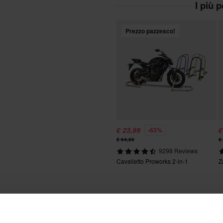
I più 
Prezzo pazzesco!
€ 23,99
€
-63%
€ 64,99
€
9298 Reviews
Cavalletto Proworks 2-in-1
Z
e in moto. Sena 50S utilizza la
e e senza sforzo, anche quando