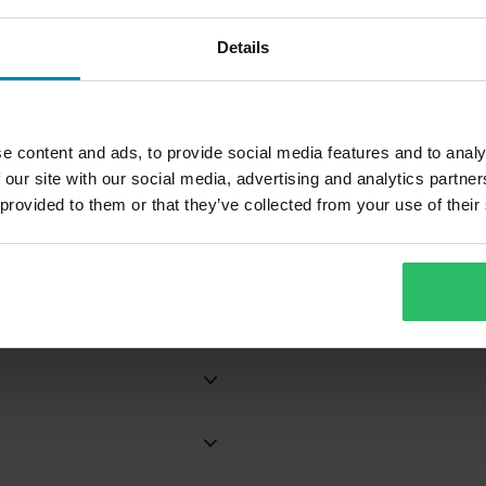
e al microfono SOUND BY Harman
 musica, senza distrazioni.
Details
Kardon
ità
e content and ads, to provide social media features and to analy
 our site with our social media, advertising and analytics partn
 provided to them or that they’ve collected from your use of their
oogle" / "Hey Siri")
ncluso