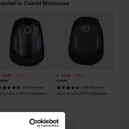
popolari in Caschi Motocross
 19,99
€ 14,99
-71%
-70%
 69,99
€ 49,99
2468 Reviews
7366 Reviews
aino Moto XLMOTO Slipstream
Zaino Moto XLMOTO Slipstream