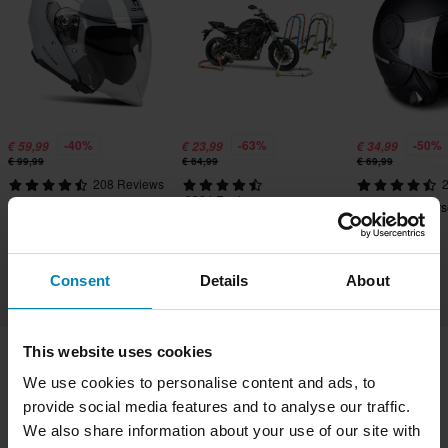
-40%
-63%
-50%
€ 59,99
€ 23,99
€ 34,99
€ 99,99
€ 64,99
€ 69,99
208 Reviews
2
9304 Reviews
Casco Jet Course Urban
Casco Jet Cours
Cavalletto Proworks 2-in-1
Opaco
Consent
Details
About
This website uses cookies
We use cookies to personalise content and ads, to
Spedizione e consegna
Termini e condizioni
provide social media features and to analyse our traffic.
Pagamento
Informativa sulla Privacy
We also share information about your use of our site with