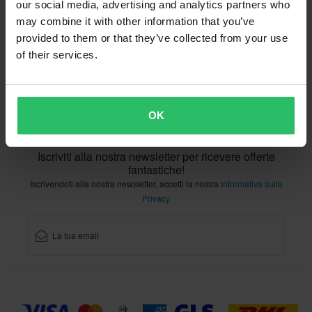
Restituzioni
Diritto di recesso
Stato dell'ordine
our social media, advertising and analytics partners who
Reclami & Controversie
Informazioni sul riciclo
may combine it with other information that you’ve
provided to them or that they’ve collected from your use
Chi siamo xlmoto.it
Dichiarazione di conformità
of their services.
Servizio Clienti
info@xlmoto.it
OK
Iscriviti alla nostra newsletter per ricevere offerte
fantastiche!
Iscrivendoti alla nostra newsletter, accetti la nostra
Informativa sulla
Privacy