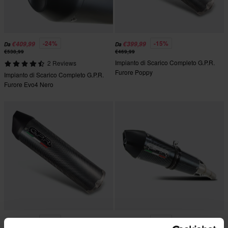
-24%
-15%
€409,99
€399,99
Da
Da
€538,99
€469,99
Impianto di Scarico Completo G.P.R.
2 Reviews
Furore Poppy
Impianto di Scarico Completo G.P.R.
Furore Evo4 Nero
-15%
-28%
€364,99
€484,99
Da
Da