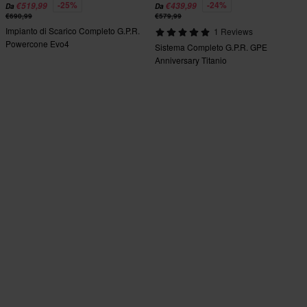
-25%
-24%
€519,99
€439,99
Da
Da
€690,99
€579,99
Impianto di Scarico Completo G.P.R.
1 Reviews
Powercone Evo4
Sistema Completo G.P.R. GPE
Anniversary Titanio