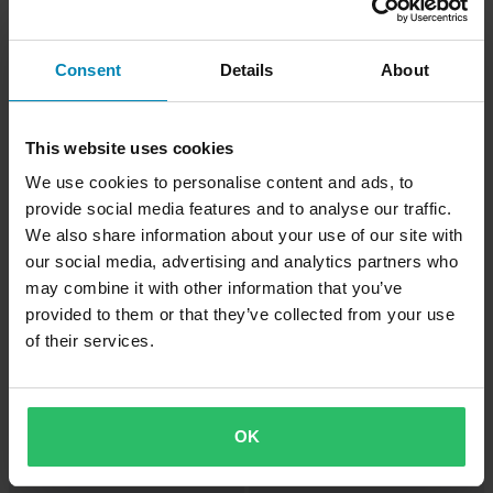
€428,99
€677,99
Impianto di Scarico Completo G.P.R.
Impianto di Scarico Completo G.P.R.
Furore Poppy
GP Anniversary Poppy
Consent
Details
About
This website uses cookies
We use cookies to personalise content and ads, to
provide social media features and to analyse our traffic.
We also share information about your use of our site with
our social media, advertising and analytics partners who
may combine it with other information that you’ve
provided to them or that they’ve collected from your use
of their services.
-15%
-24%
€609,99
€499,99
Da
Da
€716,99
€655,99
1 Reviews
1 Reviews
Impianto di Scarico Completo G.P.R.
Impianto di Scarico Completo G.P.R.
OK
GPE Anniversary Titanio Nero
M3 Black Titanium Catalizzato