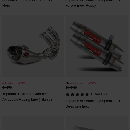
Nero
Furore Evo4 Poppy
-20%
-25%
€1 349
€239,99
Da
€1 679
€317,99
Impianto di Scarico Completo
1 Reviews
Akrapovič Racing Line (Titanio)
Impianto di Scarico Completo G.P.R.
Deeptone Inox