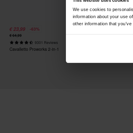
This website uses cookies
We use cookies to personalis
information about your use of
other information that you’ve
€ 23,99
€ 59,99
-63%
-40%
€ 64,99
€ 99,99
9301 Reviews
207 Reviews
Cavalletto Proworks 2-in-1
Casco Jet Course Urban