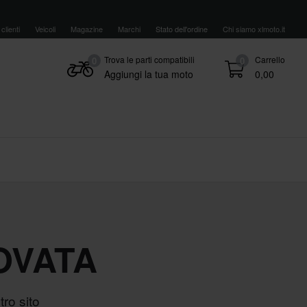
clienti
Veicoli
Magazine
Marchi
Stato dell'ordine
Chi siamo xlmoto.it
Trova le parti compatibili
Carrello
0
0
Aggiungi la tua moto
0,00
OVATA
ro sito