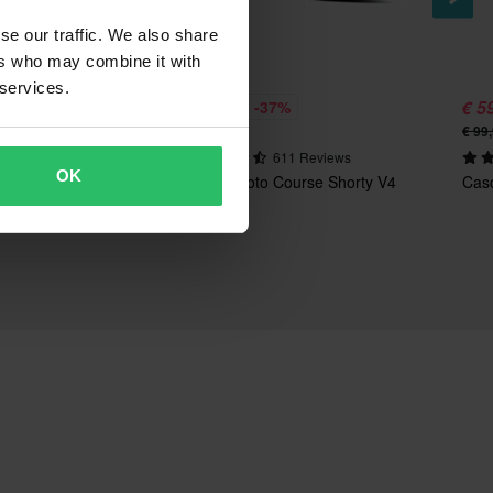
se our traffic. We also share
ers who may combine it with
 services.
€ 49,99
€ 5
%
-37%
€ 79,00
€ 99
07 Reviews
611 Reviews
OK
rse Free Opaco
Scarpe Moto Course Shorty V4
Cas