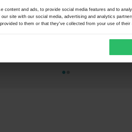
e content and ads, to provide social media features and to analy
 our site with our social media, advertising and analytics partn
 provided to them or that they’ve collected from your use of their
€ 26,99
€ 34,99
-61%
-50
€ 69,99
€ 69,99
259 Reviews
1
Casco Jet Course Free Opaco
Casco Jet Cou