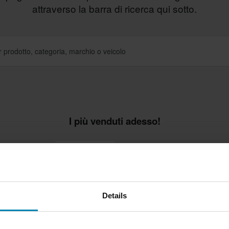
attraverso la barra di ricerca qui sotto.
I più venduti adesso!
Prezzo pazzesco!
Details