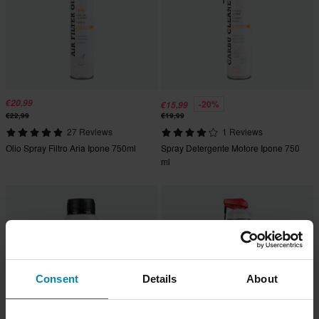
€20,99
-20%
€15,99
€22,99
€19,99
27 Reviews
1 Reviews
Olio Spray Filtro Aria Ipone 750ml
Spray Detergente Motore Ipone 750
ml
Consent
Details
About