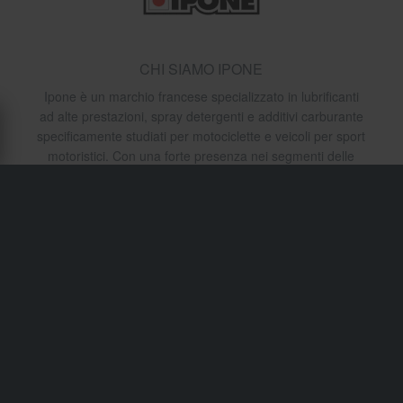
CHI SIAMO IPONE
Ipone è un marchio francese specializzato in lubrificanti
ad alte prestazioni, spray detergenti e additivi carburante
specificamente studiati per motociclette e veicoli per sport
motoristici. Con una forte presenza nei segmenti delle
corse e del fuoristrada, i prodotti Ipone sono noti per le
loro fragranze fresche, confezioni audaci e formulazioni
testate in gara che offrono la massima protezione e
prestazioni.
Spedizione e consegna
Termini e condizioni
Pagamento
Informativa sulla Privacy
Restituzioni
Diritto di recesso
Stato dell'ordine