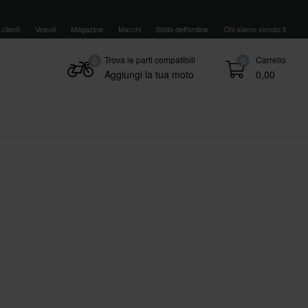
clienti
Veicoli
Magazine
Marchi
Stato dell'ordine
Chi siamo xlmoto.it
Trova le parti compatibili
Carrello
0
0
Aggiungi la tua moto
0,00