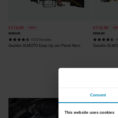
€119,99
€119,99
-59%
-5
€289,99
€289,99
1572 Reviews
1
Gazebo XLMOTO Easy-Up con Pareti Nero
Gazebo XLMOTO
Consent
This website uses cookies