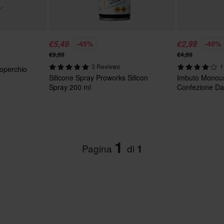
€5,49
€2,99
-45%
-40%
€9,99
€4,99
3 Reviews
1
operchio
Silicone Spray Proworks Silicon
Imbuto Monou
Spray 200 ml
Confezione Da
1
Pagina
di
1