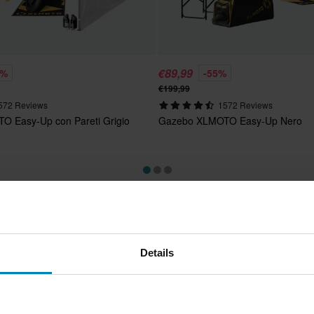
€89,99
9%
-55%
€199,99
572 Reviews
1572 Reviews
 Easy-Up con Pareti Grigio
Gazebo XLMOTO Easy-Up Nero
Details