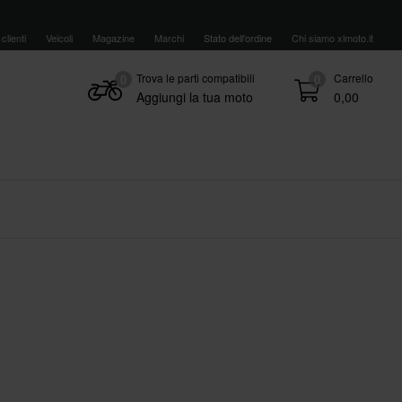
clienti
Veicoli
Magazine
Marchi
Stato dell'ordine
Chi siamo xlmoto.it
Trova le parti compatibili
Carrello
0
0
Aggiungi la tua moto
0,00