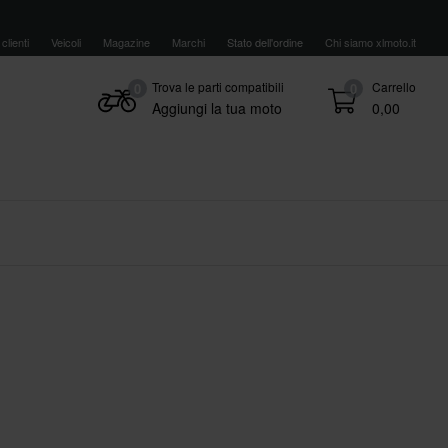
clienti
Veicoli
Magazine
Marchi
Stato dell'ordine
Chi siamo xlmoto.it
Trova le parti compatibili
Carrello
0
0
Aggiungi la tua moto
0,00