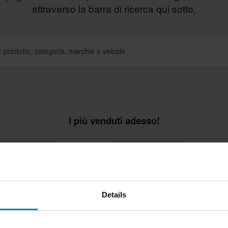
attraverso la barra di ricerca qui sotto.
I più venduti adesso!
Prezzo pazzesco!
Prezzo pazze
Details