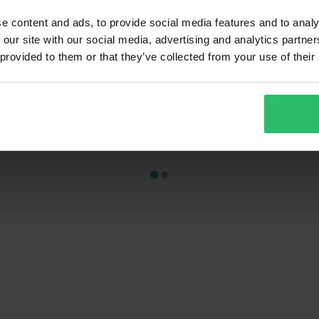
e content and ads, to provide social media features and to analy
 our site with our social media, advertising and analytics partn
 provided to them or that they’ve collected from your use of their
€ 26,99
€ 23,99
-61%
-63
€ 69,99
€ 64,99
259 Reviews
9
Casco Jet Course Free Opaco
Cavalletto Pro