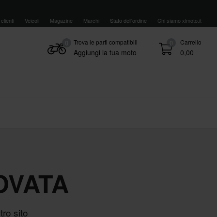
clienti
Veicoli
Magazine
Marchi
Stato dell'ordine
Chi siamo xlmoto.it
Trova le parti compatibili
Carrello
0
0
Aggiungi la tua moto
0,00
OVATA
ro sito