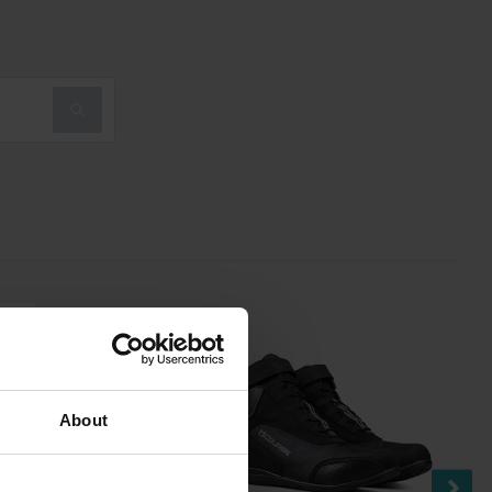
sco!
About