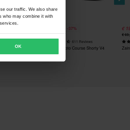
se our traffic. We also share
ers who may combine it with
 services.
€ 49,99
€ 1
%
-37%
€ 79,00
€ 69
301 Reviews
611 Reviews
OK
works 2-in-1
Scarpe Moto Course Shorty V4
Zai