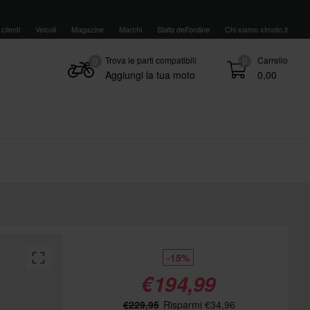
clienti
Veicoli
Magazine
Marchi
Stato dell'ordine
Chi siamo xlmoto.it
Trova le parti compatibili
Carrello
0
0
Aggiungi la tua moto
0,00
-15%
€194,99
€229,95
Risparmi €34,96