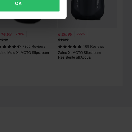
OK
 14,99
€ 26,99
-70%
-55%
 49,99
€ 59,99
7366 Reviews
169 Reviews
aino Moto XLMOTO Slipstream
Zaino XLMOTO Slipstream
Resistente all'Acqua