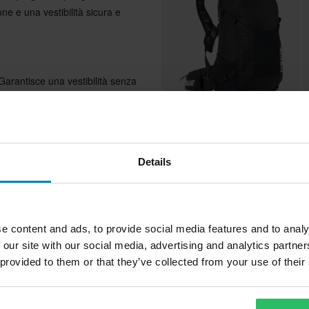
ne e una vestibilità sicura e
rantisce una vestibilità senza
ono con i movimenti del petto
nte.
€ 182,99
€
-20%
 con un sistema di tasche
€ 229,95
€
Zaino USWE Shred 25L Carbon
Details
S
 sacca idrica (non inclusa) per
S
 e il flusso d'aria durante le
I più
e content and ads, to provide social media features and to analy
tezioni: consentono un facile
 our site with our social media, advertising and analytics partn
 provided to them or that they’ve collected from your use of their
alle intemperie, assicurandoti
curezza in condizioni di scarsa