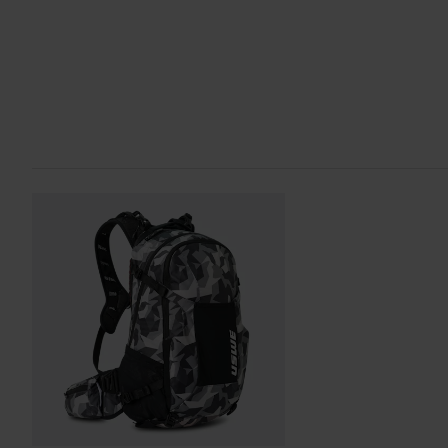
Gli ordini superiori a € 150 saranno spediti gratuitamente in Ita
Politica di reso di 60 giorni*
Hai il diritto di restituire il tuo ordine entro 60 giorni. Si applic
Send
diritto di reso non si applica ai prodotti personalizzati o realiz
sezione Servizio Clienti
per ulteriori dettagli e condizioni..