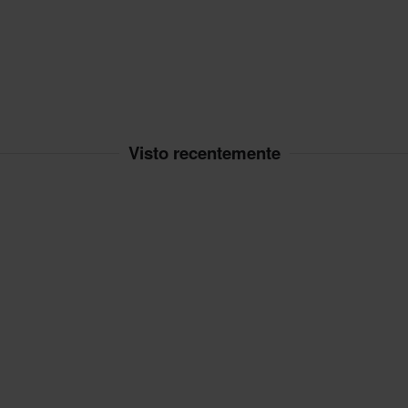
lia. *Esclusi prodotti voluminosi.
ano delle spese per il reso. *Il
zati su ordinazione. Consulta la
Visto recentemente