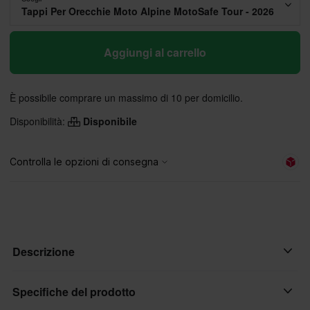
Tappi Per Orecchie Moto Alpine MotoSafe Tour - 2026
Aggiungi al carrello
È possibile comprare un massimo di 10 per domicilio.
Disponibilità:
Disponibile
Descrizione
Sperimenta meno affaticamento e una migliore concentrazione
Specifiche del prodotto
durante le tue uscite con i tappi orecchie MotoSafe Tour.