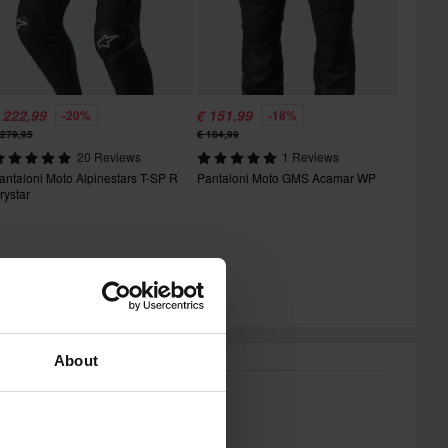
 222,99
€ 151,99
-20%
-18%
 279,95
€ 184,99
20 Reviews
1 Reviews
antaloni Moto Alpinestars T-SP R
Pantaloni Moto GMS Acamar WP
rystar
About