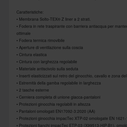
Caratteristiche:
• Membrana Solto-TEX® Z liner a 2 strati.
• Fodera in rete traspirante con barriera antiacqua per man
ottimale
• Fodera termica rimovibile
• Aperture di ventilazione sulla coscia
• Cintura elastica
• Cintura con larghezza regolabile
• Materiale antiscivolo sulla seduta
• Inserti elasticizzati sul retro del ginocchio, cavallo e zona de
• Estremità della gamba regolabile in larghezza
• 2 tasche esterne
• Cerniera completa di unione giacca-pantaloni
• Protezioni ginocchia regolabili in altezza
• Pantaloni omologati EN17092-3:2020 (AA)
• Protezioni ginocchia impacTec XTP-02 omologate EN 1621-1:
• Protezioni fianchi impacTec ETP-03 (X99513-HIP-B1), omolo