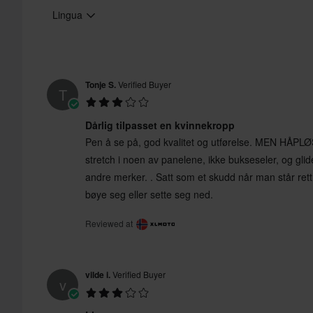
Lingua
Tonje S.
Verified Buyer
Standard di certificazione
T
Dårlig tilpasset en kvinnekropp
Pen å se på, god kvalitet og utførelse. MEN HÅPL
stretch i noen av panelene, ikke bukseseler, og gli
andre merker. . Satt som et skudd når man står ret
bøye seg eller sette seg ned.
Reviewed at
vilde i.
Verified Buyer
v