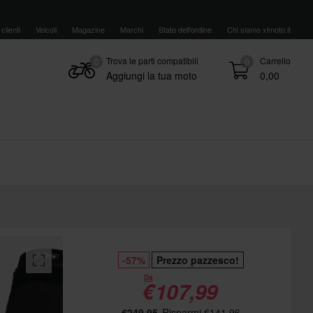
clienti
Veicoli
Magazine
Marchi
Stato dell'ordine
Chi siamo xlmoto.it
Trova le parti compatibili
Carrello
0
0
Aggiungi la tua moto
0,00
-57%
Prezzo pazzesco!
Da
€107,99
€249,95
Risparmi €141,96