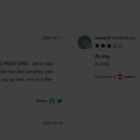
5XL
305 x 355 x 195 mm
L lungo
290 x 320 x 190 mm
S Long
290 x 305 x 210 mm
2026-05-11
Ursula P.
Verified Buyer
CE EN 17092-3 Class AA
U
Zu eng
ØS PASSFORM. . det er ikke
Zu eng
delås kan ikke benyttes med
Reviewed at
t opp og ned, men kan ikke
Share
2022-10-10