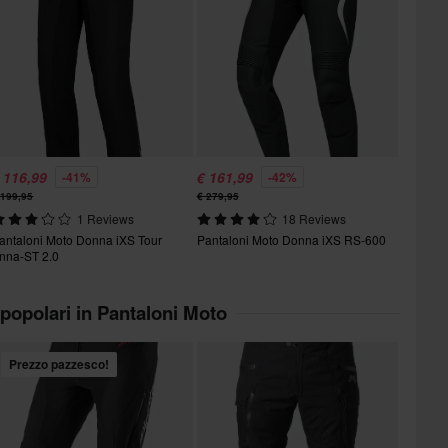
 116,99
€ 161,99
-41%
-42%
 199,95
€ 279,95
1 Reviews
18 Reviews
antaloni Moto Donna iXS Tour
Pantaloni Moto Donna iXS RS-600
nna-ST 2.0
 popolari in Pantaloni Moto
Prezzo pazzesco!