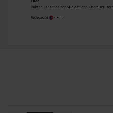
Liten.
Buksen var alt for liten ville gått opp 2størelser i for
Reviewed at