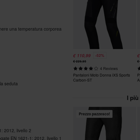
tenere una temperatura corporea
€ 110,99
€
-52%
€ 229,95
€
4 Reviews
Pantaloni Moto Donna iXS Sports
P
Carbon-ST
A
lla seduta
I più
Prezzo pazzesco!
 2012, livello 2
gate EN 1621-1: 2012, livello 1