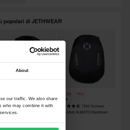
iù popolari di JETHWEAR
About
 19,99
€ 14,99
-71%
-70%
se our traffic. We also share
 69,99
€ 49,99
ers who may combine it with
2470 Reviews
7366 Reviews
aino Moto XLMOTO Slipstream
Zaino Moto XLMOTO Slipstream
 services.