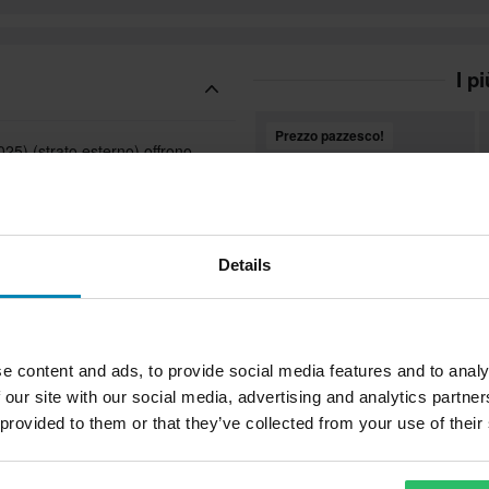
I p
Prezzo pazzesco!
25) (strato esterno) offrono
nowboard. Con pettorina alta e
 intemperie. Dettagli pratici come
anchi offrono accesso facile e
umenta il comfort nelle uscite più
Details
one delle gambe JW per una
€ 23,99
€
-63%
e content and ads, to provide social media features and to analy
€ 64,99
€
 our site with our social media, advertising and analytics partn
9301 Reviews
Cavalletto Proworks 2-in-1
Z
 provided to them or that they’ve collected from your use of their
cesso facilitato