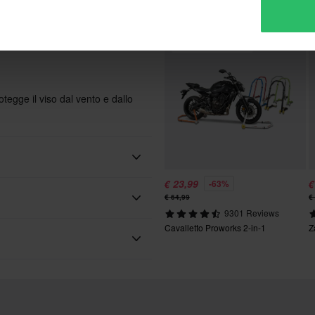
I 
la lunghezza della gamba
enti per una protezione maggiore
Prezzo pazzesco!
tegge il viso dal vento e dallo
€ 23,99
€
-63%
€ 64,99
€
9301 Reviews
Cavalletto Proworks 2-in-1
Z
e del nostro meglio per
e!