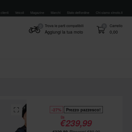
clienti
Veicoli
Magazine
Marchi
Stato dell'ordine
Chi siamo xlmoto.it
Trova le parti compatibili
Carrello
0
0
Aggiungi la tua moto
0,00
-27%
Prezzo pazzesco!
Da
€239,99
€329,89
Risparmi €89,90