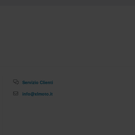
zo migliore da un concorrente, lo
 valida entro 14 giorni
lia. *Esclusi prodotti voluminosi.
ano delle spese per il reso. *Il
zati su ordinazione. Consulta la
Servizio Clienti
info@xlmoto.it