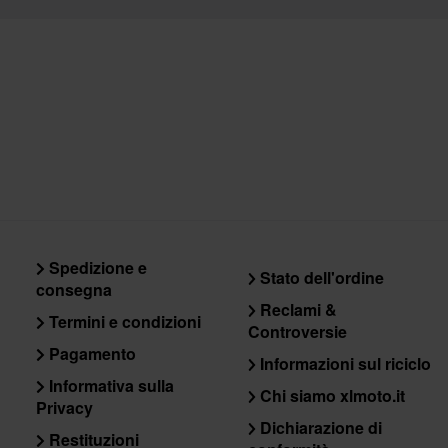
Ci impegniamo a mantenere i migliori prezzi. Se trovi un prez
eguaglieremo. La nostra politica sul prezzo minimo garantito è
dall'acquisto.
Spedizione gratuita a partire da € 150*
Gli ordini superiori a € 150 saranno spediti gratuitamente in Ita
Politica di reso di 60 giorni*
Hai il diritto di restituire il tuo ordine entro 60 giorni. Si applic
Send
diritto di reso non si applica ai prodotti personalizzati o realiz
Spedizione e
Stato dell'ordine
sezione Servizio Clienti
per ulteriori dettagli e condizioni..
consegna
Reclami &
Termini e condizioni
Controversie
Pagamento
Informazioni sul riciclo
Informativa sulla
Chi siamo xlmoto.it
Privacy
Dichiarazione di
Restituzioni