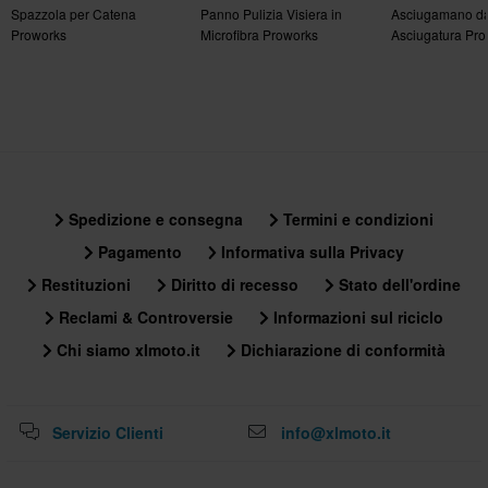
Spazzola per Catena
Panno Pulizia Visiera in
Asciugamano d
Proworks
Microfibra Proworks
Asciugatura Pr
Assorbente per 
Spedizione e consegna
Termini e condizioni
Pagamento
Informativa sulla Privacy
Restituzioni
Diritto di recesso
Stato dell'ordine
Reclami & Controversie
Informazioni sul riciclo
Chi siamo xlmoto.it
Dichiarazione di conformità
Servizio Clienti
info@xlmoto.it