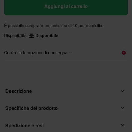
Aggiungi al carrello
È possibile comprare un massimo di 10 per domicilio.
Disponibilità:
Disponibile
Descrizione
Motul 7100 4T 10W-40 è un lubrificante motore ad alte
Specifiche del prodotto
prestazioni, completamente sintetico, basato su Ester-
Technology con additivi antiusura e resistenza al taglio per una
Spedizione e resi
Marchio
perfetta protezione degli ingranaggi e una lunga durata. Questo