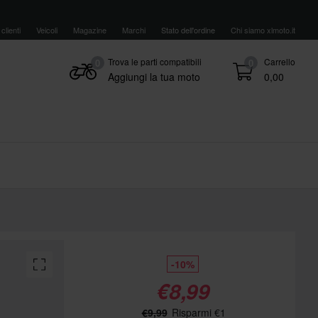
clienti
Veicoli
Magazine
Marchi
Stato dell'ordine
Chi siamo xlmoto.it
Trova le parti compatibili
Carrello
0
0
Aggiungi la tua moto
0,00
-10%
€8,99
€9,99
Risparmi €1