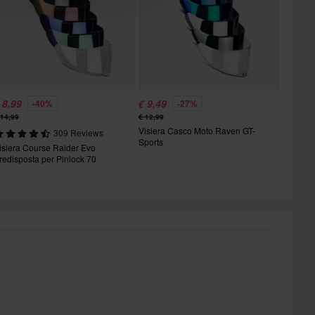
 8,99
€ 9,49
-40%
-27%
 14,99
€ 12,99
Visiera Casco Moto Raven GT-
309 Reviews
Sports
isiera Course Raider Evo
redisposta per Pinlock 70