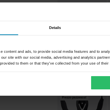
Details
HJC
€ 38,99
€
-22%
e content and ads, to provide social media features and to analy
€ 49,99
€
 our site with our social media, advertising and analytics partn
51-72-07
65 x 120 x 10 mm
49 Reviews
 provided to them or that they’ve collected from your use of their
Visiera HJC C70/IS-17 e FG-ST
C
e del nostro meglio per
Predisposta per Pinlock e Tear-Off
E
e!
I più popo
tociclette, motocross e
zo migliore da un concorrente, lo
sco stiloso, sicuro, confortevole
Prezzo pazzesco!
 valida entro 14 giorni