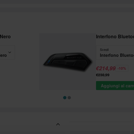
 Nero
Interfono Bluet
Scegli
Nero
Interfono Bluet
€214,99
-10%
€238,99
Aggiungi al carr