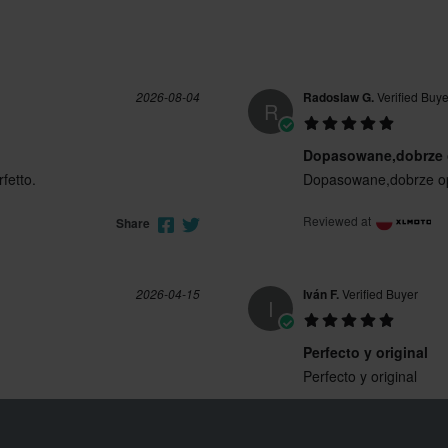
2026-08-04
Radoslaw G.
Verified Buye
R
Dopasowane,dobrze
fetto.
Dopasowane,dobrze 
Reviewed at
Share
2026-04-15
Iván F.
Verified Buyer
I
Perfecto y original
Perfecto y original
Reviewed at
Share