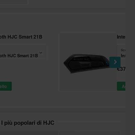
ooth HJC Smart 21B
Interfo
Scegli
ooth HJC Smart 21B
Interf
€374,9
ello
Aggiun
I più popolari di HJC