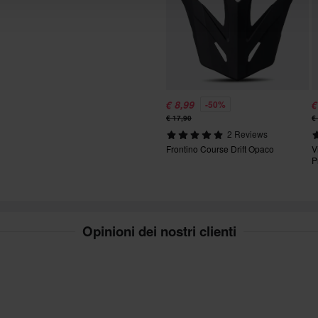
lia. *Esclusi prodotti voluminosi.
ano delle spese per il reso. *Il
€ 8,99
€
-50%
zati su ordinazione. Consulta la
€ 17,90
€
2 Reviews
Frontino Course Drift Opaco
V
P
Opinioni dei nostri clienti