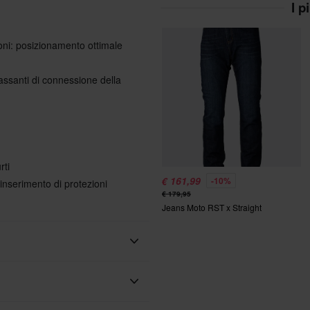
I p
ioni: posizionamento ottimale
passanti di connessione della
rti
€ 161,99
-10%
’inserimento di protezioni
€ 179,95
Jeans Moto RST x Straight
Adulto