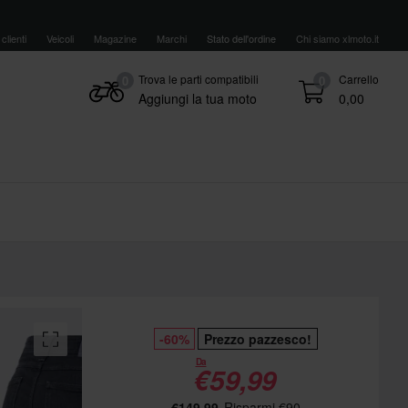
clienti
Veicoli
Magazine
Marchi
Stato dell'ordine
Chi siamo xlmoto.it
Trova le parti compatibili
Carrello
0
0
Aggiungi la tua moto
0,00
-60%
Prezzo pazzesco!
Da
€59,99
€149,99
Risparmi €90