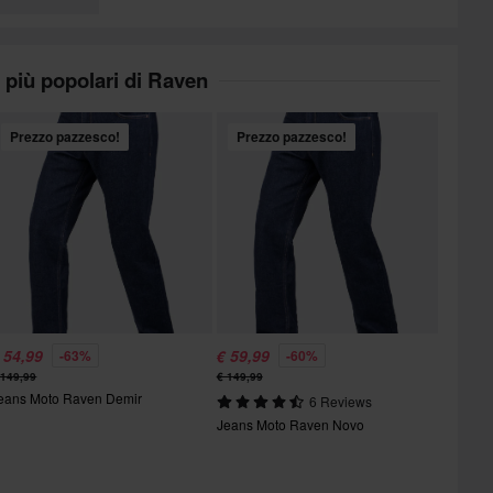
I più popolari di Raven
Prezzo pazzesco!
Prezzo pazzesco!
 54,99
€ 59,99
-63%
-60%
 149,99
€ 149,99
eans Moto Raven Demir
6 Reviews
Jeans Moto Raven Novo