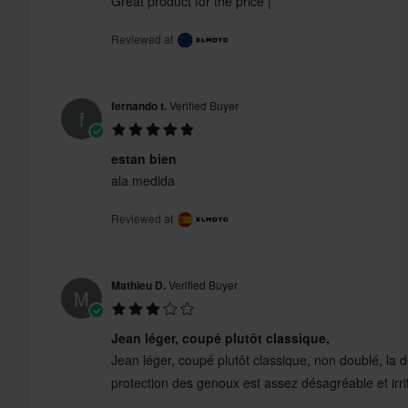
Great product for the price |
Reviewed at
fernando t.
Verified Buyer
f
estan bien
ala medida
Reviewed at
Mathieu D.
Verified Buyer
M
Jean léger, coupé plutôt classique,
Jean léger, coupé plutôt classique, non doublé, la d
protection des genoux est assez désagréable et irri