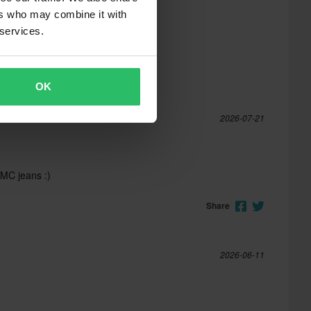
ers who may combine it with
 services.
OK
2026-07-21
 MC jeans :)
Share
2026-06-11