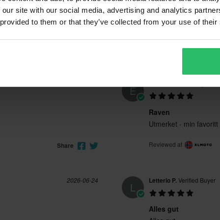
 x L34
225 x 280 x 110 mm
 our site with our social media, advertising and analytics partn
 x L32
230 x 295 x 95 mm
 provided to them or that they’ve collected from your use of their
 x L32
230 x 295 x 95 mm
CE EN 17092-4 Class A
2026-07-22
Einar H.
Verified Buyer
E
Raven
Utmerket - min favoritt
Reviewed at
Share
2026-06-24
Letterio P.
Verified Buyer
L
Alles gut