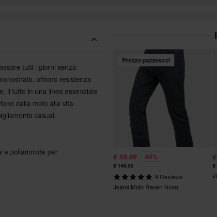
Prezzo pazzesco!
sare tutti i giorni senza
monostrato, offrono resistenza
e, il tutto in una linea essenziale
ione dalla moto alla vita
bigliamento casual.
ne e poliammide per
€ 59,99
€
-60%
€ 149,99
€
J
9 Reviews
Jeans Moto Raven Novo