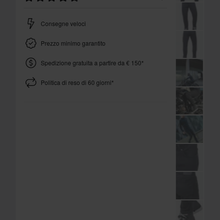
Consegne veloci
Prezzo minimo garantito
Spedizione gratuita a partire da € 150*
Politica di reso di 60 giorni*