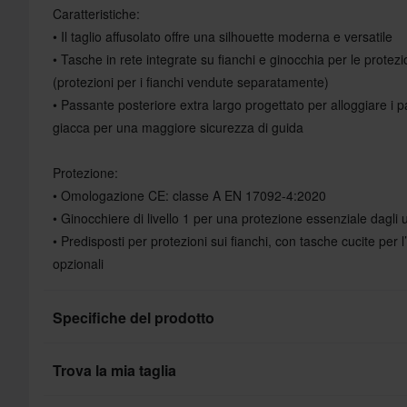
Caratteristiche:
• Il taglio affusolato offre una silhouette moderna e versatile
• Tasche in rete integrate su fianchi e ginocchia per le protez
(protezioni per i fianchi vendute separatamente)
• Passante posteriore extra largo progettato per alloggiare i 
giacca per una maggiore sicurezza di guida
Protezione:
• Omologazione CE: classe A EN 17092-4:2020
• Ginocchiere di livello 1 per una protezione essenziale dagli u
• Predisposti per protezioni sui fianchi, con tasche cucite per l
opzionali
Specifiche del prodotto
Trova la mia taglia
Genere prodotto