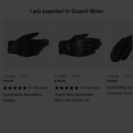
L
I più popolari in Guanti Moto
135 x 165 x 60 mm
XXXL
140 x 210 x 60 mm
M
125 x 205 x 45 mm
Standard di certificazione
CE EN 13594
-16%
-20%
-30%
€ 45,99
€ 79,99
€ 48,99
€ 54,95
€ 99,95
€ 69,95
Guanti Moto Ace
81 Reviews
54 Reviews
Crossover Dual
Guanti Moto Alpinestars
Guanti Moto Alpinestars
Copper
SMX-2 Air Carbon V2