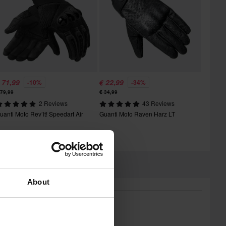
 71,99
€ 22,99
-10%
-34%
 79,99
€ 34,99
2 Reviews
43 Reviews
uanti Moto Rev’It! Speedart Air
Guanti Moto Raven Harz LT
About