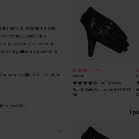
ti elastici e materiale a rete,
movimento, flessibilità e
è una robusta protezione in
to sul pollice e sul palmo. Il
€ 70,99
€
-21%
er usare facilmente il telefono
€ 89,95
€
140 Reviews
Guanti Moto Alpinestars SMX-2 V1
G
Air
C
iore mobilità.
I p