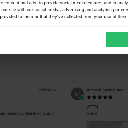
4.7
e content and ads, to provide social media features and to analy
(4)
L
170 x 190 x 70 mm
 our site with our social media, advertising and analytics partn
(5)
ano delle spese per il reso. *Il
XXL
165 x 205 x 80 mm
 provided to them or that they’ve collected from your use of their
(0)
zati su ordinazione. Consulta la
43 Reviews
(0)
M
115 x 180 x 95 mm
CE EN 13594
2025-07-22
Mentor B.
Verified Buyer
M
(^***^)
aan ostaessa, yksi koko isompi
Great