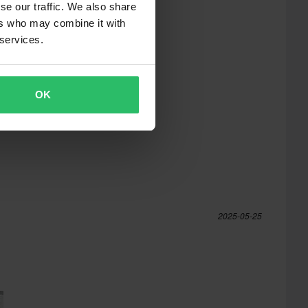
se our traffic. We also share
ers who may combine it with
 services.
OK
2025-05-25