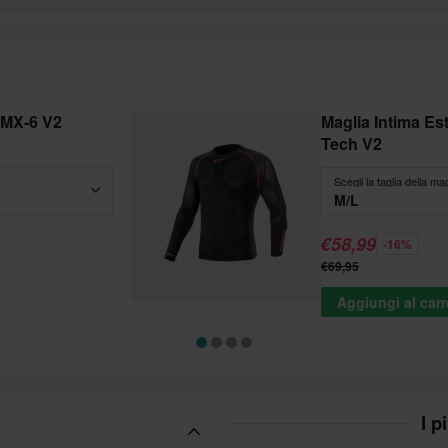
SMX-6 V2
Maglia Intima Es
Tech V2
Scegli la taglia della mag
M/L
€58,99
-16%
€69,95
Aggiungi al carr
I p