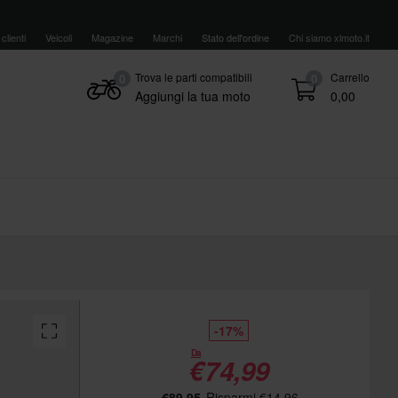
clienti
Veicoli
Magazine
Marchi
Stato dell'ordine
Chi siamo xlmoto.it
Trova le parti compatibili
Carrello
0
0
Aggiungi la tua moto
0,00
-17%
Da
€74,99
€89,95
Risparmi €14,96