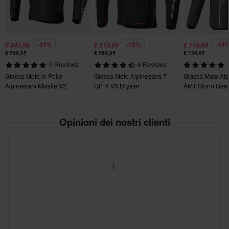
400 x 250 x 400 mm
-43%
-15%
-15
€ 341,99
€ 313,99
€ 118,99
€ 599,95
€ 369,95
€ 139,95
9 Reviews
6 Reviews
Giacca Moto in Pelle
Giacca Moto Alpinestars T-
Giacca Moto Alp
Alpinestars Missile V2
GP R V3 Drystar
AMT Storm Gear
Ignition
Opinioni dei nostri clienti