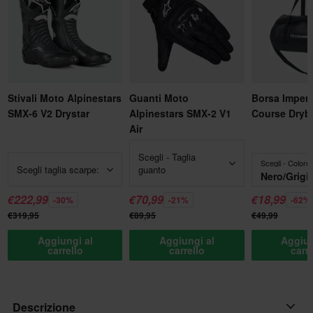
Stivali Moto Alpinestars
Guanti Moto
Borsa Imper
SMX-6 V2 Drystar
Alpinestars SMX-2 V1
Course Dryb
Air
Scegli - Taglia
Scegli - Colore
Scegli taglia scarpe:
guanto
Nero/Grigi
€222,99
€70,99
€18,99
-30%
-21%
-62%
€319,95
€89,95
€49,99
Aggiungi al
Aggiungi al
Aggiun
carrello
carrello
carr
Descrizione