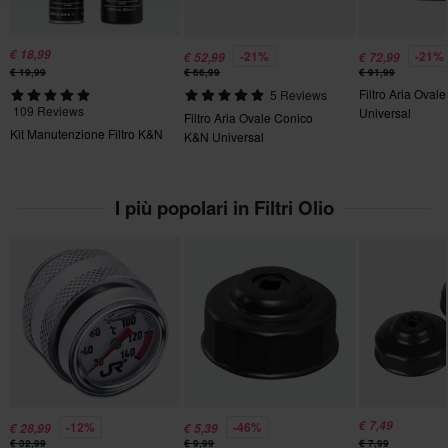
Spedizione gratuita a partire da € 150*
€ 18,99
-21%
-21%
€ 52,99
€ 72,99
Send
Gli ordini superiori a € 150 saranno spediti gratuitamente in
€ 19,99
€ 66,99
€ 91,99
Filtro Aria Oval
5 Reviews
Italia. *Esclusi prodotti voluminosi.
109 Reviews
Universal
Filtro Aria Ovale Conico
Kit Manutenzione Filtro K&N
K&N Universal
Politica di reso di 60 giorni*
Hai il diritto di restituire il tuo ordine entro 60 giorni. Si applicano
delle spese per il reso. *Il diritto di reso non si applica ai prodotti
I più popolari in Filtri Olio
personalizzati o realizzati su ordinazione. Consulta la
sezione
Servizio Clienti
per ulteriori dettagli e condizioni..
€ 7,49
-12%
-46%
€ 28,99
€ 5,39
€ 32,99
€ 9,99
€ 7,99