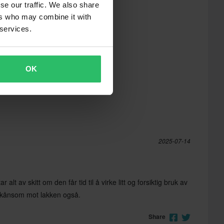
se our traffic. We also share
ers who may combine it with
 services.
OK
2025-07-14
 alt av skitt om den får tid til å virke litt og forsiktig bruk av
 skånsom mot lakken også.
Share