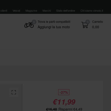
clienti
Veicoli
Magazine
Marchi
Stato dell'ordine
Chi siamo xlmoto.it
Trova le parti compatibili
Carrello
0
0
Aggiungi la tua moto
0,00
-27%
€11,99
€16,48
Risparmi €4,49