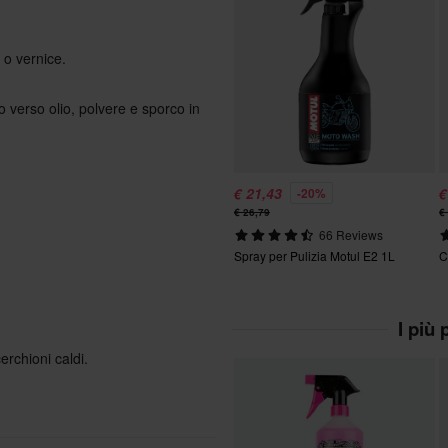
 o vernice.
o verso olio, polvere e sporco in
€ 21,43
€
-20%
€ 26,79
€
66 Reviews
Spray per Pulizia Motul E2 1L
C
I più
erchioni caldi.