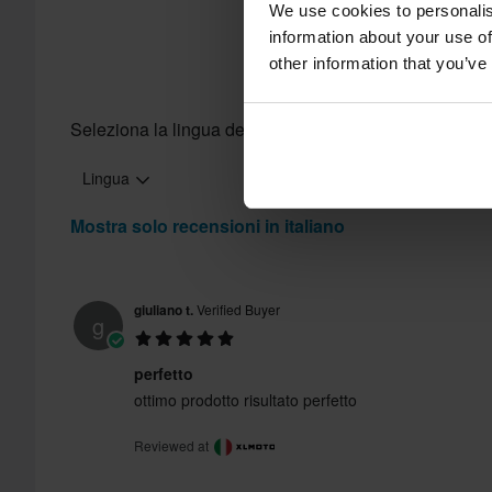
We use cookies to personalis
Hai il diritto di restituire il tuo ordine entro 60 giorni. Si applic
information about your use of
Send
diritto di reso non si applica ai prodotti personalizzati o realiz
other information that you’ve
sezione Servizio Clienti
per ulteriori dettagli e condizioni..
Seleziona la lingua delle recensioni
Lingua
Mostra solo recensioni in italiano
giuliano t.
Verified Buyer
g
perfetto
ottimo prodotto risultato perfetto
Reviewed at