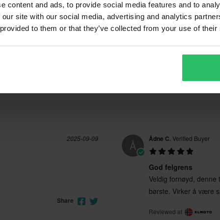
(3)
e content and ads, to provide social media features and to analy
ano delle spese per il reso. *Il
(0)
 our site with our social media, advertising and analytics partn
40 Reviews
(0)
zati su ordinazione. Consulta la
 provided to them or that they’ve collected from your use of their
2025-09-09
Ådne C.
Verified Buyer
Å
God felgrens
Veldig fornøyd, denne tar
børste. Virker å være
Share
Reviewed at