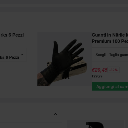
rks 6 Pezzi
Guanti in Nitril
Premium 100 Pez
Scegli - Taglia guan
ks 6 Pezzi
€20,45
-32%
€29,99
Aggiungi al carr