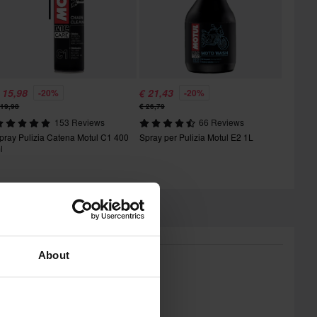
 15,98
€ 21,43
-20%
-20%
 19,98
€ 26,79
153 Reviews
66 Reviews
pray Pulizia Catena Motul C1 400
Spray per Pulizia Motul E2 1L
l
About