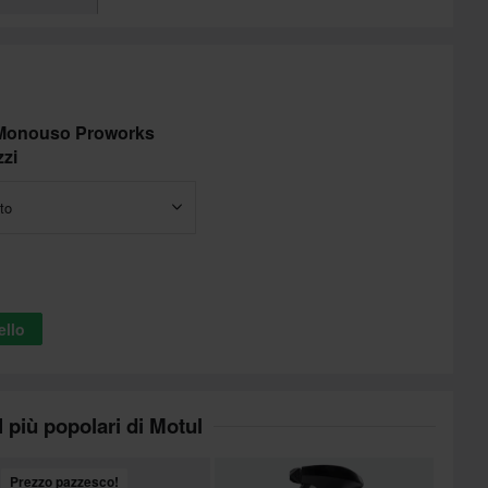
e Monouso Proworks
zi
to
ello
I più popolari di Motul
Prezzo pazzesco!