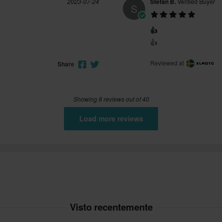
2023-07-24
Stefan B.
Verified Buyer
S
👍
👍
Reviewed at
Share
Showing 8 reviews out of 40
Load more reviews
Visto recentemente