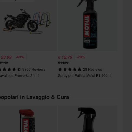
 23,99
€ 12,79
-63%
-20%
 64,99
€ 15,99
9300 Reviews
28 Reviews
avalletto Proworks 2-in-1
Spray per Pulizia Motul E1 400ml
 popolari in Lavaggio & Cura