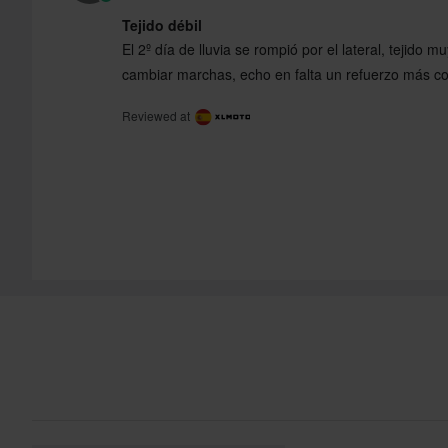
Tejido débil
El 2º día de lluvia se rompió por el lateral, tejido mu
cambiar marchas, echo en falta un refuerzo más co
Reviewed at