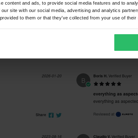
e content and ads, to provide social media features and to analy
(2)
9 Reviews
(1)
 our site with our social media, advertising and analytics partn
 provided to them or that they’ve collected from your use of their
2026-01-20
Boris H.
Verified Buyer
B
everything as aspect
everything as aspected
Reviewed at
Share
2023-08-16
Claudio V.
Verified Buyer