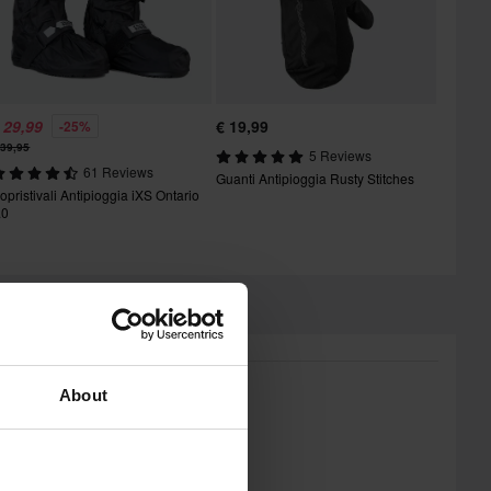
 29,99
€ 19,99
-25%
 39,95
5 Reviews
61 Reviews
Guanti Antipioggia Rusty Stitches
opristivali Antipioggia iXS Ontario
.0
About