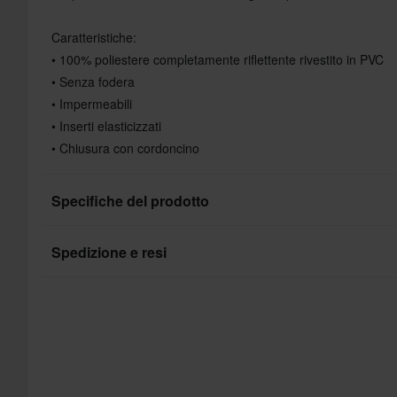
Caratteristiche:
• 100% poliestere completamente riflettente rivestito in PVC
• Senza fodera
• Impermeabili
• Inserti elasticizzati
• Chiusura con cordoncino
Specifiche del prodotto
Spedizione e resi
Genere prodotto
Colore
Consegne veloci
Ogni giorno spediamo ordini in tutta Europa. Facciamo sempr
Materiale
assicurarti di ricevere i tuoi prodotti il più rapidamente possibil
Marchio
Prezzo minimo garantito