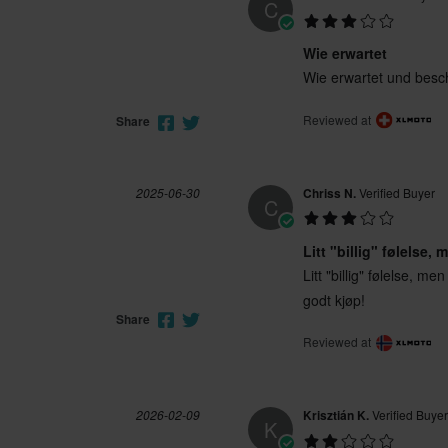
C
Wie erwartet
Wie erwartet und besc
Reviewed at
Share
2025-06-30
Chriss N.
Verified Buyer
C
Litt "billig" følelse, 
Litt "billig" følelse, me
godt kjøp!
Share
Reviewed at
2026-02-09
Krisztián K.
Verified Buyer
K