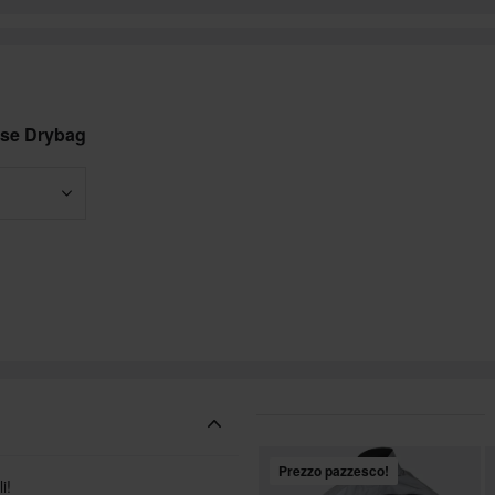
rse Drybag
Prezzo pazzesco!
i!