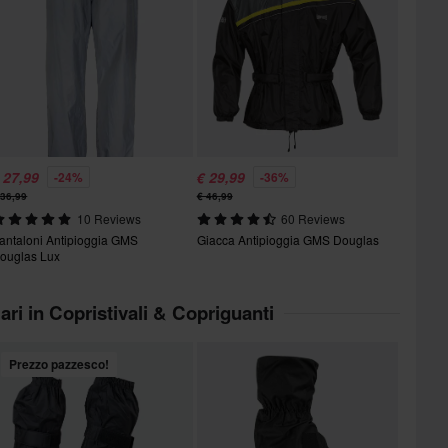
 27,99
€ 29,99
-24%
-36%
 36,99
€ 46,99
10 Reviews
60 Reviews
antaloni Antipioggia GMS
Giacca Antipioggia GMS Douglas
ouglas Lux
lari in Copristivali & Copriguanti
Prezzo pazzesco!