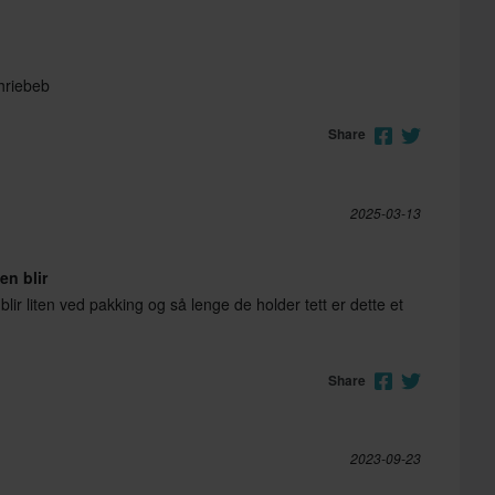
hriebeb
Share
2025-03-13
men blir
n blir liten ved pakking og så lenge de holder tett er dette et
Share
2023-09-23