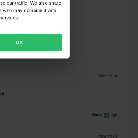
se our traffic. We also share
ers who may combine it with
 services.
OK
2025-05-14
ed.
.
Share
2025-09-24