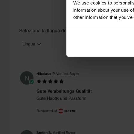
We use cookies to personalis
information about your use of
other information that you’ve
Seleziona la lingua delle recensioni
Lingua
Nikolaus P.
Verified Buyer
N
Gute Verabeitungs Qualität
Gute Haptik und Passform
Reviewed at
Stefan S.
Verified Buyer