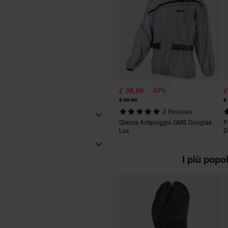
€ 38,99
€
-32%
€ 56,99
€
2 Reviews
Giacca Antipioggia GMS Douglas
P
Lux
D
Adulto
I più popo
Grigio
e del nostro meglio per
Tessile
e!
GMS