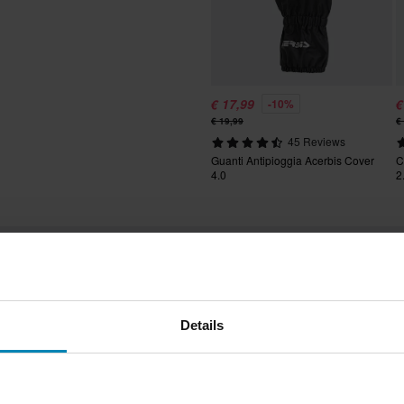
100% Cloruro di
zo migliore da un concorrente, lo
polivinile/Polivinilcloruro (PVC)
 valida entro 14 giorni
L
170 x 235 x 60 mm
€ 17,99
€
-10%
€ 19,99
€
XL
160 x 235 x 45 mm
lia. *Esclusi prodotti voluminosi.
45 Reviews
S
150 x 225 x 60 mm
Guanti Antipioggia Acerbis Cover
C
4.0
2
M
155 x 230 x 45 mm
ano delle spese per il reso. *Il
zati su ordinazione. Consulta la
Recensioni
Details
3.1
(2)
(1)
(3)