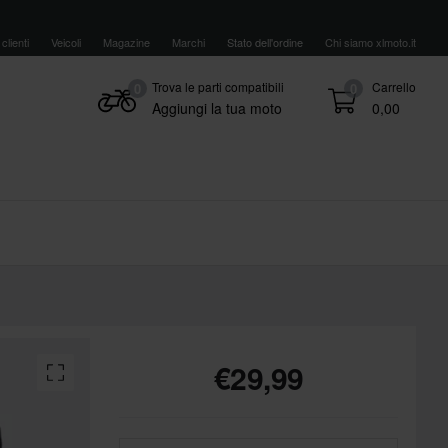
clienti
Veicoli
Magazine
Marchi
Stato dell'ordine
Chi siamo xlmoto.it
Trova le parti compatibili
Carrello
0
0
Aggiungi la tua moto
0,00
€29,99