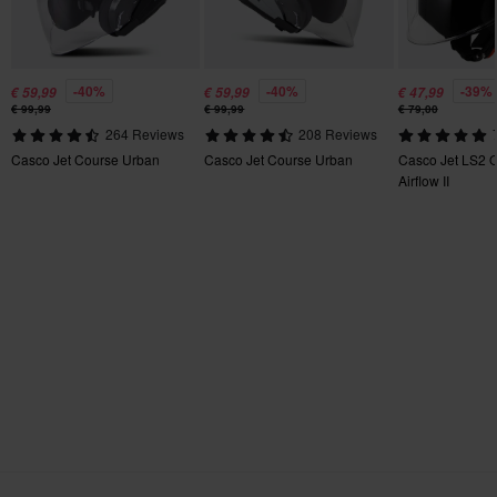
1000 g - 1150 g
Interfono
No
-40%
-40%
-39%
€ 59,99
€ 59,99
€ 47,99
€ 99,99
€ 99,99
€ 79,00
Pinlock
264 Reviews
208 Reviews
Casco Jet Course Urban
Casco Jet Course Urban
Casco Jet LS2 
No
Airflow II
Stile di guida
Urban
Colore
Nero
Standard di certificazione
ECE 22.05
Dimensioni della confezione
M
295 x 390 x 285 mm