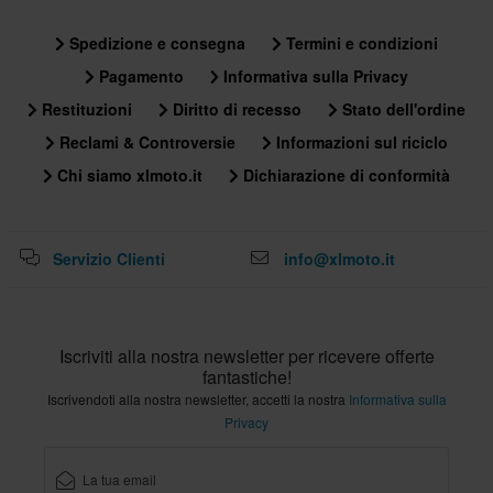
L
Spedizione e consegna
Termini e condizioni
290 x 390 x 285 mm
Pagamento
Informativa sulla Privacy
XL
Restituzioni
Diritto di recesso
Stato dell'ordine
295 x 390 x 285 mm
Reclami & Controversie
Informazioni sul riciclo
XXL
Chi siamo xlmoto.it
Dichiarazione di conformità
295 x 390 x 285 mm
S
295 x 390 x 285 mm
Servizio Clienti
info@xlmoto.it
XS
295 x 390 x 285 mm
Iscriviti alla nostra newsletter per ricevere offerte
fantastiche!
Iscrivendoti alla nostra newsletter, accetti la nostra
Informativa sulla
Privacy