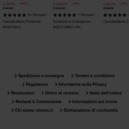
-40%
-16%
-10%
€ 29,99
€ 200,99
€ 62,99
€ 49,99
€ 240,00
€ 69,99
24 Reviews
1 Reviews
Caricabatterie Proworks
Avviatore di Emergenza
Caricabatterie 
Smart Nero
NOCO GB50 Litio
Spedizione e consegna
Termini e condizioni
Pagamento
Informativa sulla Privacy
Restituzioni
Diritto di recesso
Stato dell'ordine
Reclami & Controversie
Informazioni sul riciclo
Chi siamo xlmoto.it
Dichiarazione di conformità