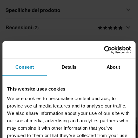
Un caricabatterie USB che si collega facilmente al connettore di
Specifiche del prodotto
ricarica TecMate. Spegnimento automatico incorporato quando
la batteria è carica.
Recensioni
(2)
Marchio
TecMate
- 2400 mAh
Spedizione e resi
Dimensioni della confezione
TEC-100
Consegne veloci
Domande sul prodotto
(Ask a question)
Consent
Details
About
140 x 205 x 55 mm
Ogni giorno spediamo ordini in tutta Europa. Facciamo sempre
del nostro meglio per assicurarti di ricevere i tuoi prodotti il più
Ask a question
Informazioni sul marchio
rapidamente possibile!
This website uses cookies
TecMate è stata fondata in Belgio nel settembre del 1994 e
We use cookies to personalise content and ads, to
Prezzo minimo garantito
I più popolari di TecMate
produce principalmente caricabatterie..
provide social media features and to analyse our traffic.
Ci impegniamo a mantenere i migliori prezzi. Se trovi un prezzo
We also share information about your use of our site with
migliore da un concorrente, lo eguaglieremo. La nostra politica
Mostra tutti i prodotti da TecMate
our social media, advertising and analytics partners who
sul prezzo minimo garantito è valida entro 14 giorni dall'acquisto.
may combine it with other information that you’ve
provided to them or that they’ve collected from your use
Spedizione gratuita a partire da € 150*