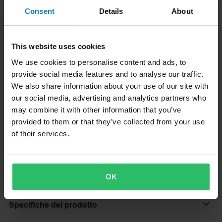
Consent
Details
About
Chiave Candela 2T
Set Prese Candele
This website uses cookies
Proworks da 18mm e
Proworks 14 mm x 1/4"
Lunghezza 12cm
We use cookies to personalise content and ads, to
Scegli
Scegli
provide social media features and to analyse our traffic.
Chiave Candela 2T Proworks da 18mm e Lunghezza 12cm
Set Prese Candele Proworks 14 mm x 1/4"
We also share information about your use of our site with
our social media, advertising and analytics partners who
€6,49
€8,99
-50%
-55%
may combine it with other information that you’ve
€12,99
€19,99
provided to them or that they’ve collected from your use
Aggiungi al
Aggiungi al
of their services.
carrello
carrello
Descrizione
OK
Candele per la tua moto (Vendute singolarmente)
Specifiche del prodotto