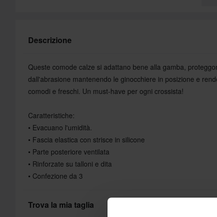
Descrizione
Queste comode calze si adattano bene alla gamba, proteggono 
dall'abrasione mantenendo le ginocchiere in posizione e rendono
comodi e freschi. Un must-have per ogni crossista!
Caratteristiche:
• Evacuano l'umidità.
• Fascia elastica con strisce in silicone
• Parte posteriore ventilata
• Rinforzate su talloni e dita
• Confezione da 3
Trova la mia taglia