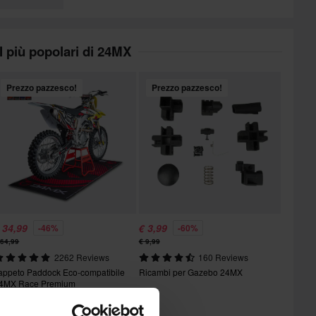
I più popolari di 24MX
Prezzo pazzesco!
Prezzo pazzesco!
 34,99
€ 3,99
-46%
-60%
 64,99
€ 9,99
2262 Reviews
160 Reviews
appeto Paddock Eco-compatibile
Ricambi per Gazebo 24MX
4MX Race Premium