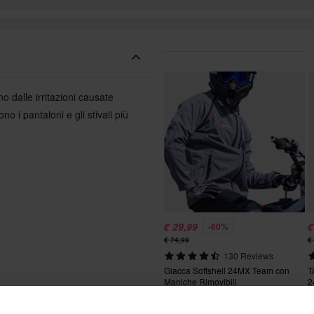
dalle irritazioni causate
 i pantaloni e gli stivali più
€ 29,99
€
-60%
€ 74,99
€
130 Reviews
Giacca Softshell 24MX Team con
T
Maniche Rimovibili
2