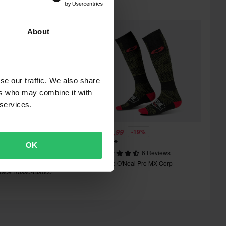
I più popolari in Calze
Prezzo pazzesco!
About
se our traffic. We also share
ers who may combine it with
 services.
 41,99
€ 12,99
-16%
-19%
 49,95
€ 15,99
OK
4 Reviews
6 Reviews
alze Cross Alpinestars Knee
Calze O'Neal Pro MX Corp
race Rosso-Bianco