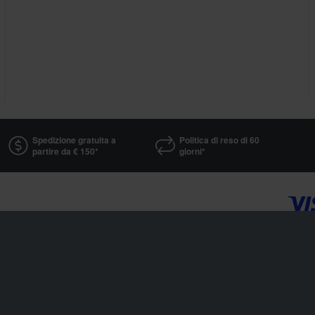
Spedizione gratuita a
Politica di reso di 60
partire da € 150*
giorni*
XLMOTO fa parte della società Pierce AB
Fleminggatan 20A, 112 26 Stockholm, Stoccolma - Svezia
Registro delle società: Bolagsverket/ Ufficio del Registro delle Società Svedese
Numero di registrazione della società: 556763-1592