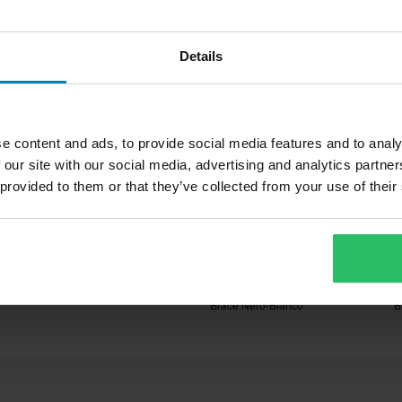
Prezzo pazzesco!
Details
e del nostro meglio per
e!
e content and ads, to provide social media features and to analy
 our site with our social media, advertising and analytics partn
n ricambi e accessori per cross
 provided to them or that they’ve collected from your use of their
zo migliore da un concorrente, lo
ffre una vasta selezione di
 valida entro 14 giorni
 soddisfare le esigenze dei fan
€ 41,99
€
-16%
€ 49,95
€
4 Reviews
Calze Cross Alpinestars Knee
C
Brace Nero-Bianco
B
lia. *Esclusi prodotti voluminosi.
ano delle spese per il reso. *Il