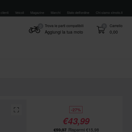
clienti
Veicoli
Magazine
Marchi
Stato dell'ordine
Chi siamo xlmoto.it
Trova le parti compatibili
Carrello
0
0
Aggiungi la tua moto
0,00
-27%
€43,99
€59,97
Risparmi €15,98