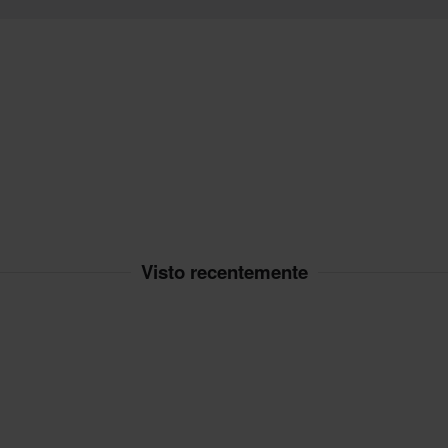
zati su ordinazione. Consulta la
Visto recentemente