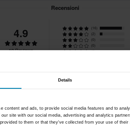
zati su ordinazione. Consulta la
Recensioni
4.9
(16)
(2)
(0)
(0)
18 Reviews
(0)
Details
e content and ads, to provide social media features and to analy
2025-08-05
MATTHEW D.
Verified Buy
 our site with our social media, advertising and analytics partn
M
 provided to them or that they’ve collected from your use of their