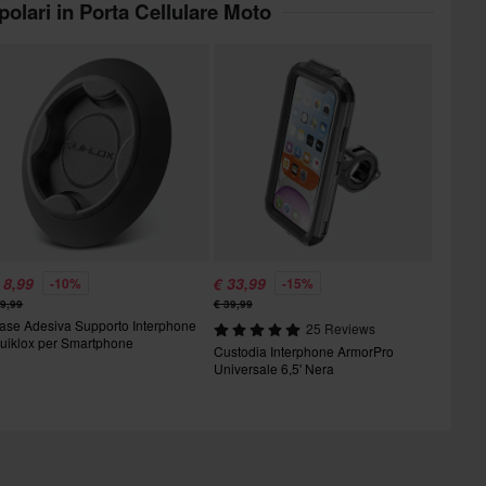
opolari in Porta Cellulare Moto
 8,99
€ 33,99
-10%
-15%
 9,99
€ 39,99
ase Adesiva Supporto Interphone
25 Reviews
uiklox per Smartphone
Custodia Interphone ArmorPro
Universale 6,5' Nera