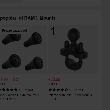
ù popolari di RAM® Mounts
Prezzo pazzesco!
 8,99
€ 25,99
-10%
 9,99
€ 26,99
5 Reviews
8 Reviews
appi Gomma RAM® Mounts X-
Attacco Manubrio RAM® Mounts
rip® 4 Pezzi
U-Bolt