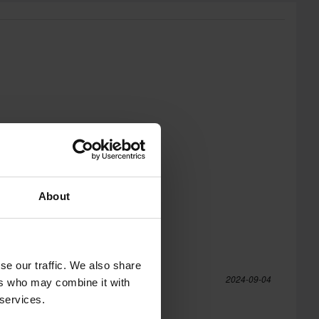
About
se our traffic. We also share
er
2024-09-04
ers who may combine it with
 services.