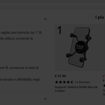
I pi
ospita basi sferiche da 1" B,
ile utilizzo consente la
one B, comprese le basi di
€ 37,99
€
e durata e affidabilità negli
€
14 Reviews
Supporto Telefono RAM® Mounts
T
X-Grip®
G