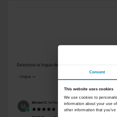
Send
diritto di reso non si applica ai prodotti personalizzati o realiz
sezione Servizio Clienti
per ulteriori dettagli e condizioni..
Seleziona la lingua delle recensioni
Consent
Lingua
This website uses cookies
We use cookies to personalis
Michael O.
Verified Buyer
information about your use of
M
other information that you’ve