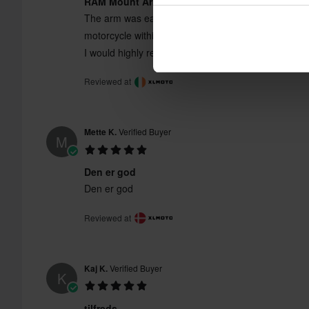
RAM Mount Arm
The arm was easy to assemble, and enable me to f
motorcycle within minutes. Delivery time was gre
I would highly recommend this product from Ram.
Reviewed at
Mette K.
Verified Buyer
M
Den er god
Den er god
Reviewed at
Kaj K.
Verified Buyer
K
tilfreds