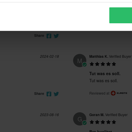
Solid kvalitet.
it my phone mount to my
Solid kvalitet.
at and well packaged by XLMOTO.
Reviewed at
Share
2024-02-18
Matthias K.
Verified Buyer
M
Tut was es soll.
Tut was es soll.
Reviewed at
Share
2023-08-16
Goran M.
Verified Buyer
G
Bra kvalitet