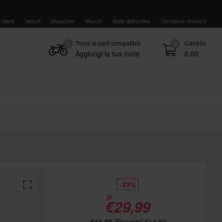
clienti
Veicoli
Magazine
Marchi
Stato dell'ordine
Chi siamo xlmoto.it
Trova le parti compatibili
Carrello
0
0
Aggiungi la tua moto
0,00
-33%
Da
€29,99
€44,49
Risparmi €14,50