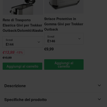
Strisce Protettive in
Rete di Trasporto
Gomma Givi per Trekker
Elastica Givi per Trekker
Outback
Outback/Dolomiti/Alaska
Scegli
Scegli
E146
E144
€9,99
€13,99
-13%
€15,99
Aggiungi al
Aggiungi al carrello
carrello
Descrizione
Borsa interna in resistente PVC per valigia Outback Trekker 48.
Specifiche del prodotto