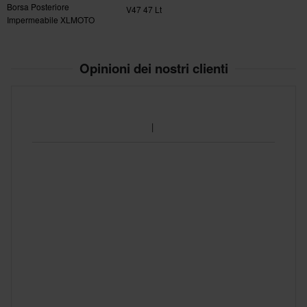
Borsa Posteriore
V47 47 Lt
Impermeabile XLMOTO
H2O 28L
Opinioni dei nostri clienti