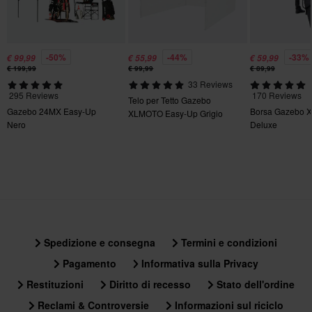
-50%
-44%
-33%
€ 99,99
€ 55,99
€ 59,99
€ 199,99
€ 99,99
€ 89,99
33 Reviews
295 Reviews
170 Reviews
Telo per Tetto Gazebo
Gazebo 24MX Easy-Up
Borsa Gazebo
XLMOTO Easy-Up Grigio
Nero
Deluxe
(Solo Telo)
Spedizione e consegna
Termini e condizioni
Pagamento
Informativa sulla Privacy
Restituzioni
Diritto di recesso
Stato dell'ordine
Reclami & Controversie
Informazioni sul riciclo