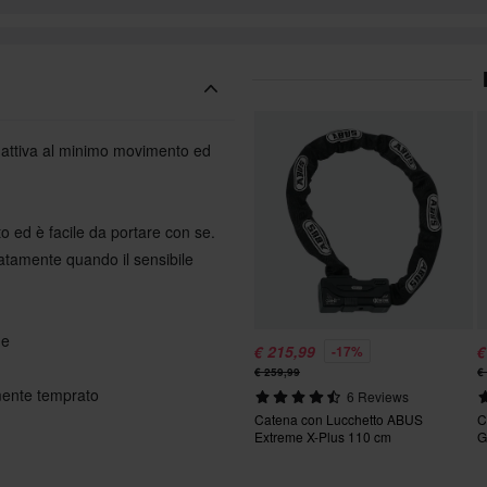
 attiva al minimo movimento ed
 ed è facile da portare con se.
atamente quando il sensibile
me
€ 215,99
€
-17%
€ 259,99
€
amente temprato
6 Reviews
Catena con Lucchetto ABUS
C
Extreme X-Plus 110 cm
G