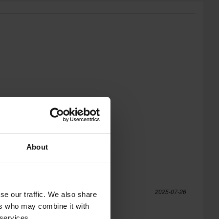
About
2025-07-26
se our traffic. We also share
ers who may combine it with
 services.