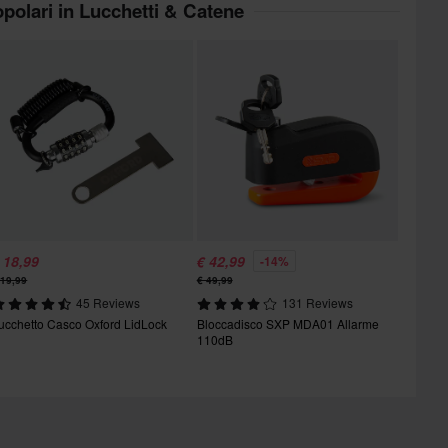
opolari in Lucchetti & Catene
 18,99
€ 42,99
-14%
 19,99
€ 49,99
45 Reviews
131 Reviews
ucchetto Casco Oxford LidLock
Bloccadisco SXP MDA01 Allarme
110dB