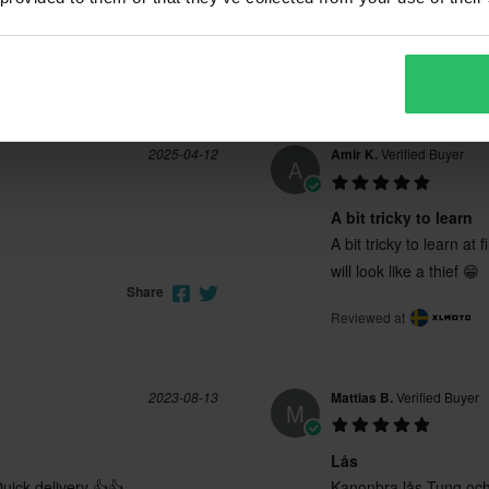
Funkar jättebra
Funkar jättebra
Reviewed at
Share
2025-04-12
Amir K.
Verified Buyer
A
A bit tricky to learn
A bit tricky to learn at
will look like a thief 😁
Share
Reviewed at
2023-08-13
Mattias B.
Verified Buyer
M
Lås
Quick delivery 👍👍
Kanonbra lås.Tung och 