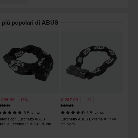
I più popolari di ABUS
 265,99
€ 267,99
-19%
-11%
 329,99
€ 299,99
6 Reviews
3 Reviews
atena con Lucchetto ABUS
Lucchetto ABUS Extreme XP 140
ranite Extreme Plus 59 170 cm
cm Nero