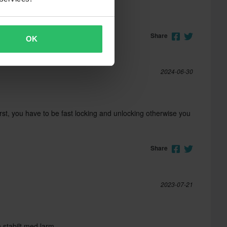
Share
OK
2024-06-30
 first, you have to be fast locking and unlocking otherwise you
Share
2023-07-21
stabilt med larm.