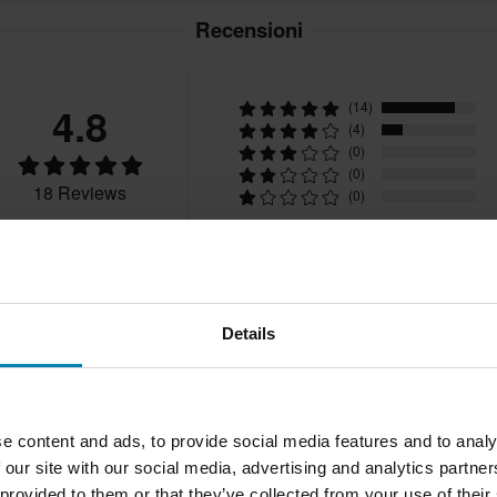
Recensioni
lia. *Esclusi prodotti voluminosi.
4.8
(14)
ano delle spese per il reso. *Il
(4)
zati su ordinazione. Consulta la
(0)
(0)
18 Reviews
(0)
Details
2025-08-28
Rikard A.
Verified Buyer
e content and ads, to provide social media features and to analy
R
 our site with our social media, advertising and analytics partn
 provided to them or that they’ve collected from your use of their