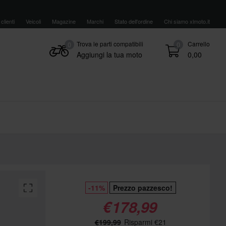
clienti
Veicoli
Magazine
Marchi
Stato dell'ordine
Chi siamo xlmoto.it
Trova le parti compatibili
Carrello
0
0
Aggiungi la tua moto
0,00
-11%
Prezzo pazzesco!
€178,99
€199,99
Risparmi €21