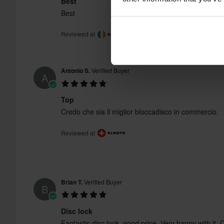
Best
Best
Reviewed at
Antonio S.
Verified Buyer
A
Top
Credo che sia il miglior bloccadisco in commercio.
Reviewed at
Brian T.
Verified Buyer
B
Disc lock
Fantastic disc lock, good price. Very happy with it. 