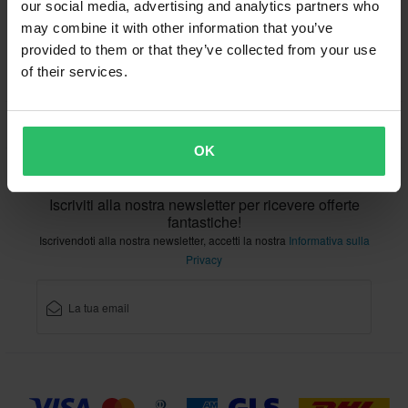
Restituzioni
Diritto di recesso
Stato dell'ordine
our social media, advertising and analytics partners who
Reclami & Controversie
Informazioni sul riciclo
may combine it with other information that you’ve
provided to them or that they’ve collected from your use
Chi siamo xlmoto.it
Dichiarazione di conformità
of their services.
Servizio Clienti
info@xlmoto.it
OK
Iscriviti alla nostra newsletter per ricevere offerte
fantastiche!
Iscrivendoti alla nostra newsletter, accetti la nostra
Informativa sulla
Privacy