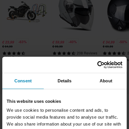
-63%
-40%
-50%
€ 23,99
€ 59,99
€ 34,99
€ 64,99
€ 99,99
€ 69,99
208 Reviews
2
9302 Reviews
Casco Jet Course Urban
Casco Jet Cours
Cavalletto Proworks 2-in-1
Opaco
Consent
Details
About
This website uses cookies
We use cookies to personalise content and ads, to
Spedizione e consegna
Termini e condizioni
provide social media features and to analyse our traffic.
Pagamento
Informativa sulla Privacy
We also share information about your use of our site with