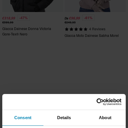
-47%
-61%
€318,99
€96,99
Da
€599,99
€249,95
Giacca Dainese Donna Victoria
4 Reviews
Gore-Tex® Nero
Giacca Moto Dainese Sabha Morel
Consent
Details
About