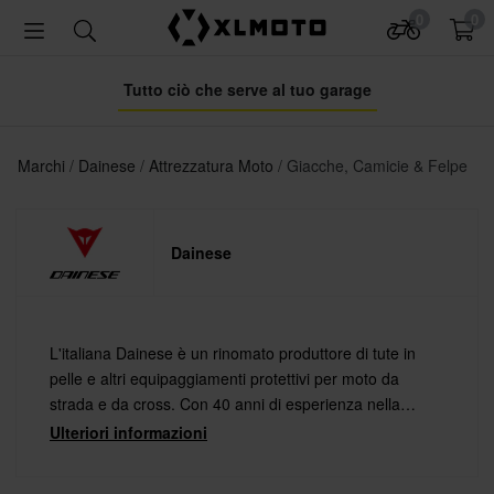
0
0
Tutto ciò che serve al tuo garage
Marchi
Dainese
Attrezzatura Moto
Giacche, Camicie & Felpe
Dainese
L'italiana Dainese è un rinomato produttore di tute in
pelle e altri equipaggiamenti protettivi per moto da
strada e da cross. Con 40 anni di esperienza nella
produzione di protezioni, Dainese offre ai piloti di tutto il
Ulteriori informazioni
mondo prodotti di prima classe.